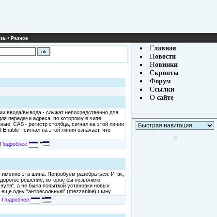
•
зь
Разное
Г
лавная
Н
овости
Н
овинки
С
крипты
Ф
орум
С
сылки
О
сайте
и ввода/вывода - служат непосредственно для
для передачи адреса, по которому в чипе
ные; CAS - регистр столбца, сигнал на этой линии
Enable - сигнал на этой линии означает, что
Подробнее
 именно эта шина. Попробуем разобраться. Итак,
едорогое решение, которое бы позволило
 нуля", а не была попыткой установки новых
и еще одну "антресольную" (mezzanine) шину.
Подробнее