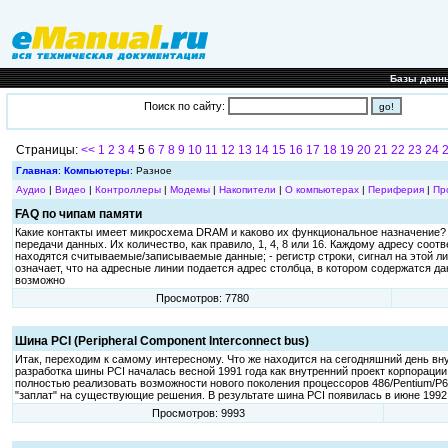
Базы данн
Поиск по сайту:
Страницы:
<<
1
2
3
4
5
6
7
8
9
10
11
12
13
14
15
16
17
18
19
20
21
22
23
24
Главная
:
Компьютеры
: Разное
Аудио
|
Видео
|
Контроллеры
|
Модемы
|
Накопители
|
О компьютерах
|
Периферия
|
Пр
FAQ по чипам памяти
Какие контакты имеет микросхема DRAM и каково их функциональное назначение? 
передачи данных. Их количество, как правило, 1, 4, 8 или 16. Каждому адресу соот
находятся считываемые/записываемые данные; - регистр строки, сигнал на этой лин
означает, что на адресные линии подается адрес столбца, в котором содержатся данн
возможно
Просмотров: 7780
Шина PCI (Peripheral Component Interconnect bus)
Итак, переходим к самому интересному. Что же находится на сегодняшний день вн
разработка шины PCI началась весной 1991 года как внутренний проект корпорации 
полностью реализовать возможности нового поколения процессоров 486/Pentium/P6 
"заплат" на существующие решения. В результате шина PCI появилась в июне 1992 г
Просмотров: 9993