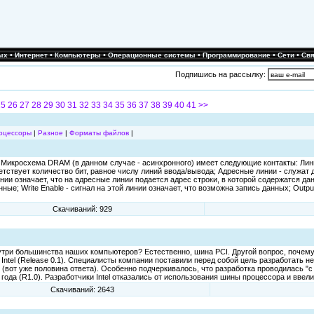
•
•
•
•
•
•
ых
Интернет
Компьютеры
Операционные системы
Программирование
Сети
Свя
Подпишись на рассылку:
25
26
27
28
29
30
31
32
33
34
35
36
37
38
39
40
41
>>
оцессоры
|
Разное
|
Форматы файлов
|
Микросхема DRAM (в данном случае - асинхронного) имеет следующие контакты: Лини
ветствует количество бит, равное числу линий ввода/вывода; Адресные линии - служат 
ии означает, что на адресные линии подается адрес строки, в которой содержатся дан
ые; Write Enable - сигнал на этой линии означает, что возможна запись данных; Output 
Скачиваний: 929
утри большинства наших компьютеров? Естественно, шина PCI. Другой вопрос, почему
Intel (Release 0.1). Специалисты компании поставили перед собой цель разработать н
(вот уже половина ответа). Особенно подчеркивалось, что разработка проводилась "с
ода (R1.0). Разработчики Intel отказались от использования шины процессора и ввел
Скачиваний: 2643