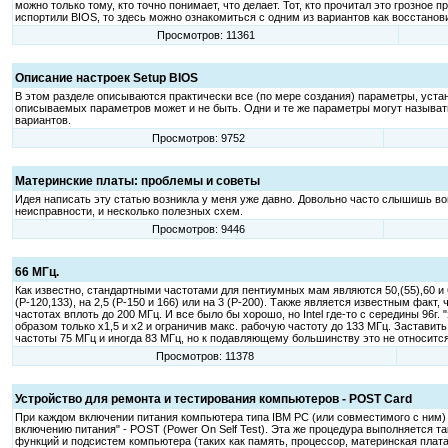
можно только тому, кто точно понимает, что делает. Тот, кто прочитал это грозное
испортили BIOS, то здесь можно ознакомиться с одним из вариантов как восстанов
Просмотров: 11361
Описание настроек Setup BIOS
В этом разделе описываются практически все (по мере создания) параметры, устан
описываемых параметров может и не быть. Одни и те же параметры могут называть
вариантов.
Просмотров: 9752
Материнские платы: проблемы и советы
Идея написать эту статью возникла у меня уже давно. Довольно часто слышишь во
неисправности, и несколько полезных схем.
Просмотров: 9446
66 МГц.
Как известно, стандартными частотами для пентиумных мам являются 50,(55),60 и 6
(Р-120,133), на 2,5 (Р-150 и 166) или на 3 (Р-200). Также является известным факт
частотах вплоть до 200 МГц. И все было бы хорошо, но Intel где-то с середины 96
образом только х1,5 и х2 и ограничив макс. рабочую частоту до 133 МГц. Застав
частоты 75 МГц и иногда 83 МГц, но к подавляющему большинству это не относится
Просмотров: 11378
Устройство для ремонта и тестирования компьютеров - POST Card
При каждом включении питания компьютера типа IBM PC (или совместимого с ним)
включению питания" - POST (Power On Self Test). Эта же процедура выполняется т
функций и подсистем компьютера (таких как память, процессор, материнская плата, 