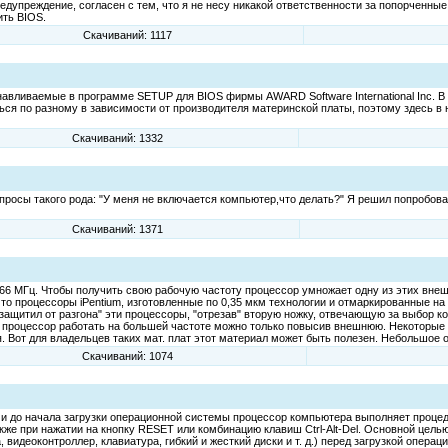
 предупреждение, согласен с тем, что я не несу никакой ответственности за попорченны
ить BIOS.
Скачиваний: 1117
авливаемые в программе SETUP для BIOS фирмы AWARD Software International Inc. В 
ся по разному в зависимости от производителя материнской платы, поэтому здесь в
Скачиваний: 1332
просы такого рода: "У меня не включается компьютер,что делать?" Я решил попробова
Скачиваний: 1371
6 МГц. Чтобы получить свою рабочую частоту процессор умножает одну из этих внешних
, что процессоры iPentium, изготовленные по 0,35 мкм технологии и отмаркированные н
г. "защитил от разгона" эти процессоры, "отрезав" вторую ножку, отвечающую за выбор
ить процессор работать на большей частоте можно только повысив внешнюю. Hекоторы
. Вот для владельцев таких мат. плат этот материал может быть полезен. Hебольшое 
Скачиваний: 1074
 и до начала загрузки операционной системы процессор компьютера выполняет проце
акже при нажатии на кнопку RESET или комбинацию клавиш Ctrl-Alt-Del. Основной це
видеоконтроллер, клавиатура, гибкий и жесткий диски и т. д.) перед загрузкой опера