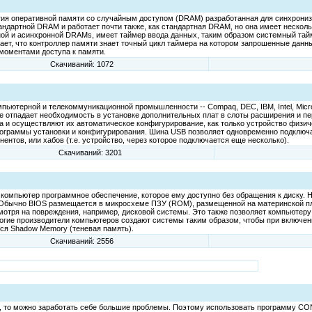
гия оперативной памяти со случайным доступом (DRAM) разработанная для синхрониз
дартной DRAM и работает почти также, как стандартная DRAM, но она имеет несколь
ной и асинхронной DRAMs, имеет таймер ввода данных, таким образом системный тай
ет, что контроллер памяти знает точный цикл таймера на котором запрошенные данные
моментами доступа к памяти.
Скачиваний: 1072
терной и телекоммуникационной промышленности -- Compaq, DEC, IBM, Intel, Microso
ате отпадает необходимость в установке дополнительных плат в слоты расширения и
и осуществляют их автоматическое конфигурирование, как только устройство физиче
рограммы установки и конфигурирования. Шина USB позволяет одновременно подключат
тов, или хабов (т.е. устройство, через которое подключается еще несколько).
Скачиваний: 3201
е в компьютер программное обеспечение, которое ему доступно без обращения к диску.
. Обычно BIOS размещается в микросхеме ПЗУ (ROM), размещенной на материнской пл
мотря на повреждения, например, дисковой системы. Это также позволяет компьютеру
ногие производители компьютеров создают системы таким образом, чтобы при включе
ся Shadow Memory (теневая память).
Скачиваний: 2556
 то можно заработать себе большие проблемы. Поэтому использовать программу CON