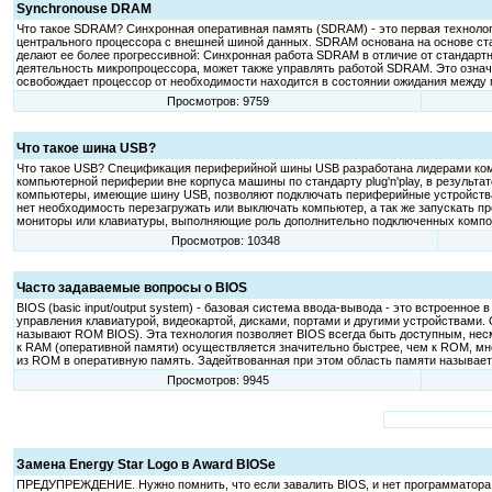
Synchronouse DRAM
Что такое SDRAM? Синхронная оперативная память (SDRAM) - это первая техноло
центрального процессора с внешней шиной данных. SDRAM основана на основе стан
делают ее более прогрессивной: Синхронная работа SDRAM в отличие от стандарт
деятельность микропроцессора, может также управлять работой SDRAM. Это означа
освобождает процессор от необходимости находится в состоянии ожидания между 
Просмотров: 9759
Что такое шина USB?
Что такое USB? Спецификация периферийной шины USB разработана лидерами компью
компьютерной периферии вне корпуса машины по стандарту plug'n'play, в результ
компьютеры, имеющие шину USB, позволяют подключать периферийные устройства 
нет необходимость перезагружать или выключать компьютер, а так же запускать п
мониторы или клавиатуры, выполняющие роль дополнительно подключенных компонен
Просмотров: 10348
Часто задаваемые вопросы о BIOS
BIOS (basic input/output system) - базовая система ввода-вывода - это встроенно
управления клавиатурой, видеокартой, дисками, портами и другими устройствами
называют ROM BIOS). Эта технология позволяет BIOS всегда быть доступным, нес
к RAM (оперативной памяти) осуществляется значительно быстрее, чем к ROM, м
из ROM в оперативную память. Задейтвованная при этом область памяти называет
Просмотров: 9945
Замена Energy Star Logo в Award BIOSе
ПРЕДУПРЕЖДЕНИЕ. Hужно помнить, что если завалить BIOS, и нет программатора,