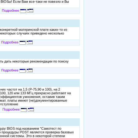
е BIOSы! Если Вам все-таки не повезло и Вы
Подробнее
конкретной материнской плате каких-то из
 некоторых случаях приведено несколько
Подробнее
ть дать некоторые рекомендации по поиску
Подробнее
 частот на 1,5 (P-75,90 и 100), на 2
а 100, 120 или 133 МГц прекрасно работают на
 коэффициентов умножения, оставив таким
е мат. платы имеют (не)документированные
отступление
Подробнее
дуру BIOS под названием "Самотест по
лью процедуры POST является проверка базовых
ционной системы. Это в некоторой степени