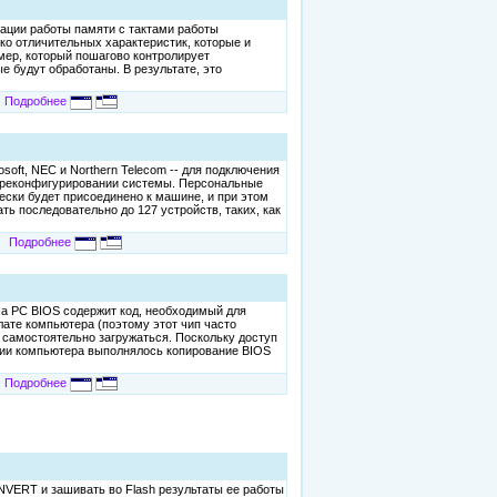
ации работы памяти с тактами работы
ко отличительных характеристик, которые и
мер, который пошагово контролирует
 будут обработаны. В результате, это
Подробнее
ft, NEC и Northern Telecom -- для подключения
 переконфигурировании системы. Персональные
ски будет присоединено к машине, и при этом
ь последовательно до 127 устройств, таких, как
Подробнее
 На PC BIOS содержит код, необходимый для
ате компьютера (поэтому этот чип часто
 самостоятельно загружаться. Поскольку доступ
нии компьютера выполнялось копирование BIOS
Подробнее
VERT и зашивать во Flash результаты ее работы