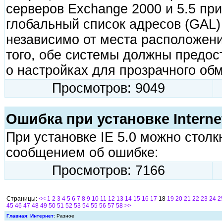
серверов Exchange 2000 и 5.5 пр
глобальный список адресов (GAL) 
независимо от места расположен
того, обе системы должны предос
о настройках для прозрачного об
Просмотров: 9049
Ошибка при установке Internet 
При установке IE 5.0 можно стол
сообщением об ошибке:
Просмотров: 7166
Страницы:
<<
1
2
3
4
5
6
7
8
9
10
11
12
13
14
15
16
17
18
19
20
21
22
23
24
2
45
46
47
48
49
50
51
52
53
54
55
56
57
58
>>
Главная
:
Интернет
: Разное