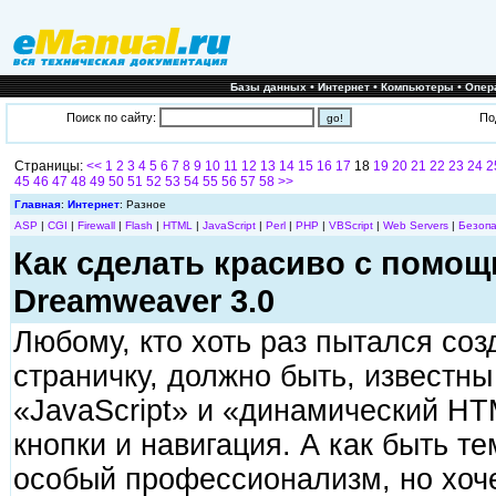
•
•
•
Базы данных
Интернет
Компьютеры
Опер
Поиск по сайту:
По
Страницы:
<<
1
2
3
4
5
6
7
8
9
10
11
12
13
14
15
16
17
18
19
20
21
22
23
24
2
45
46
47
48
49
50
51
52
53
54
55
56
57
58
>>
Главная
:
Интернет
: Разное
ASP
|
CGI
|
Firewall
|
Flash
|
HTML
|
JavaScript
|
Perl
|
PHP
|
VBScript
|
Web Servers
|
Безопа
Как сделать красиво с помо
Dreamweaver 3.0
Любому, кто хоть раз пытался соз
страничку, должно быть, известн
«JavaScript» и «динамический HT
кнопки и навигация. А как быть те
особый профессионализм, но хоче