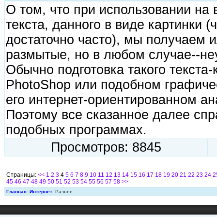
О том, что при использовании на 
текста, данного в виде картинки (
достаточно часто), мы получаем 
размытые, но в любом случае--не
Обычно подготовка такого текста-
PhotoShop или подобном графиче
его интернет-ориентированном ан
Поэтому все сказанное далее спр
подобных программах.
Просмотров: 8845
Страницы:
<<
1
2
3
4
5
6
7
8
9
10
11
12
13
14
15
16
17
18
19
20
21
22
23
24
2
45
46
47
48
49
50
51
52
53
54
55
56
57
58
>>
Главная
:
Интернет
: Разное