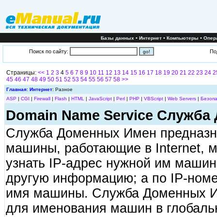
•
•
•
Базы данных
Интернет
Компьютеры
Опер
Поиск по сайту:
По
Страницы:
<<
1
2
3
4
5
6
7
8
9
10
11
12
13
14
15
16
17
18
19
20
21
22
23
24
2
45
46
47
48
49
50
51
52
53
54
55
56
57
58
>>
Главная
:
Интернет
: Разное
ASP
|
CGI
|
Firewall
|
Flash
|
HTML
|
JavaScript
|
Perl
|
PHP
|
VBScript
|
Web Servers
|
Безопа
Domain Name Service Служба
Служба Доменных Имен предназна
машины, работающие в Internet, 
узнать IP-адрес нужной им машин
другую информацию; а по IP-номе
имя машины. Служба Доменных И
для именования машин в глобаль