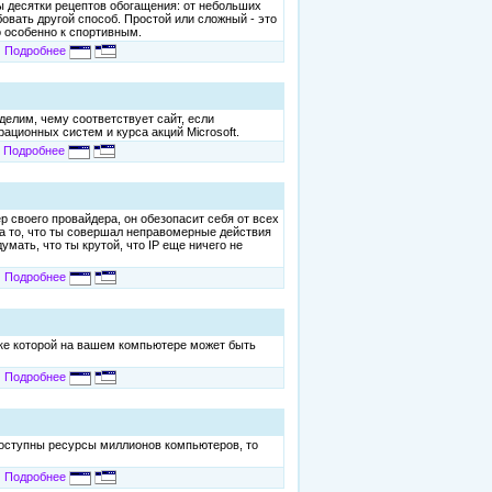
ны десятки рецептов обогащения: от небольших
вать другой способ. Простой или сложный - это
о особенно к спортивным.
Подробнее
делим, чему соответствует сайт, если
рационных систем и курса акций Microsoft.
Подробнее
р своего провайдера, он обезопасит себя от всех
на то, что ты совершал неправомерные действия
умать, что ты крутой, что IP еще ничего не
Подробнее
узке которой на вашем компьютере может быть
Подробнее
 доступны ресурсы миллионов компьютеров, то
Подробнее