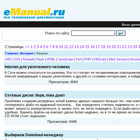
Базы данн
Поиск по сайту:
Страницы:
<<
1
2
3
4
5
6
7
8
9
10
11
12
13
14
15
16
17
18
19
20
21
22
23
24
Главная
:
Интернет
: Разное
ASP
|
CGI
|
Firewall
|
Flash
|
HTML
|
JavaScript
|
Perl
|
PHP
|
VBScript
|
Web Servers
|
Безоп
Internet для увлеченного человека
К Сети можно относиться по-разному. Кто-то считает ее незаменимым помощником в 
Internet информацию о ваших увлечениях и друзей со схожими интересами, и пойдет
Просмотров: 6064
Сетевые диски: бери, пока дают
Проблеме создания резервных копий важных данных намного больше лет, чем комп
скопировать файл на надежный носитель… Как определить степень надежности, а г
может запросто размагнититься, и, кроме того, ее легко повредить. Если файл рег
удобная. Хранить файлы на компакт-диске более надежно, но в то же время не очен
CD-ROM стоит недешево.
Просмотров: 5448
Выбираем Download-менеджер