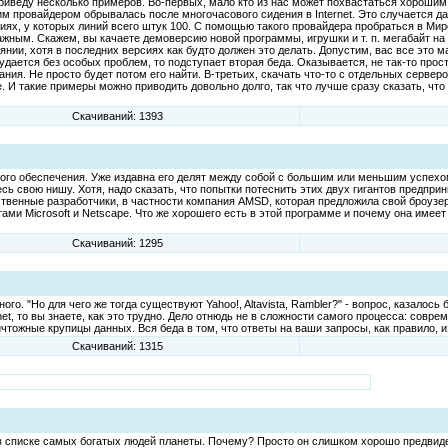
 приведу несколько примеров. Во-первых, мало кто из нас может похвастаться хороши
им провайдером обрывалась после многочасового сидения в Internet. Это случается да
иях, у которых линий всего штук 100. С помощью такого провайдера пробраться в Мир
важным. Скажем, вы качаете демоверсию новой программы, игрушки и т. п. мегабайт на 
оянии, хотя в последних версиях как будто должен это делать. Допустим, вас все это м
удается без особых проблем, то подступает вторая беда. Оказывается, не так-то прос
ания. Не просто будет потом его найти. В-третьих, скачать что-то с отдельных сервер
. И такие примеры можно приводить довольно долго, так что лучше сразу сказать, чт
Скачиваний: 1393
ого обеспечения. Уже издавна его делят между собой с большим или меньшим успехом Mi
сь свою нишу. Хотя, надо сказать, что попытки потеснить этих двух гигантов предпр
ственные разработчики, в частности компания AMSD, которая предложила свой броузер 
тами Microsoft и Netscape. Что же хорошего есть в этой программе и почему она имее
Скачиваний: 1295
. "Но для чего же тогда существуют Yahoo!, Altavista, Rambler?" - вопрос, казалось б
et, то вы знаете, как это трудно. Дело отнюдь не в сложности самого процесса: сов
чтожные крупицы данных. Вся беда в том, что ответы на ваши запросы, как правило, 
Скачиваний: 1315
в списке самых богатых людей планеты. Почему? Просто он слишком хорошо предвидел