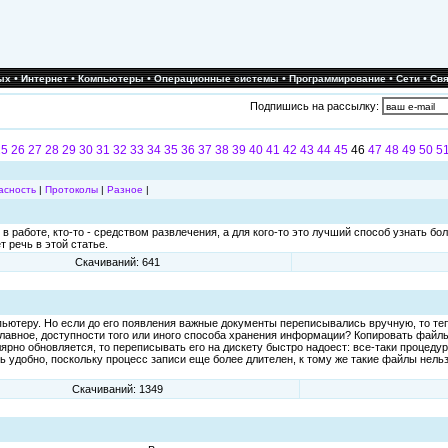
•
•
•
•
•
•
ых
Интернет
Компьютеры
Операционные системы
Программирование
Сети
Свя
Подпишись на рассылку:
25
26
27
28
29
30
31
32
33
34
35
36
37
38
39
40
41
42
43
44
45
46
47
48
49
50
5
асность
|
Протоколы
|
Разное
|
работе, кто-то - средством развлечения, а для кого-то это лучший способ узнать бол
 речь в этой статье.
Скачиваний: 641
ьютеру. Но если до его появления важные документы переписывались вручную, то теп
лавное, доступности того или иного способа хранения информации? Копировать файлы,
улярно обновляется, то переписывать его на дискету быстро надоест: все-таки процед
ь удобно, поскольку процесс записи еще более длителен, к тому же такие файлы нельз
Скачиваний: 1349