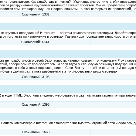
 на тотализаторе. Как заработать в Internet?.. Уже написаны сотни статей и приведе
й от раскручивания крупномасштабных сетевых проектов. Мы же предлагаем попробо
онравится тем, кто неравнодушен к соревнованиям - в любых формах их проявлений, н
Скачиваний: 1331
льных научных определений Интернет — об этом немного позже поговорим. Давайте опре
 от того, есть ли напряжение в розетках. Где восходит солнце вне зависимости от опе
Скачиваний: 1343
же не позаботилось о своей безопасности, наивно полагая, что, используя Proxy серве
твий, совершаемых пользователем. И если вдруг у спецслужб возникнут подозрения 
рмацию о тебе и твоих перемещениях в Сети. Вот тут-то тебя и схватят. :) И не надо д
нибудь в другой раз, а пока разберемся в этих злосчастных proxy-серверах.
Скачиваний: 3106
ра) в коде HTML. Злостный владелец web-сервера может написать страничку, при загр
Скачиваний: 1398
 Вашего компьютера с Internet, он становится частью этой огромной сети и если вам
Скачиваний: 1668