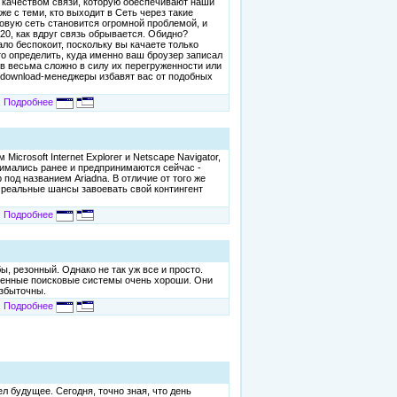
м качеством связи, которую обеспечивают наши
же с теми, кто выходит в Сеть через такие
овую сеть становится огромной проблемой, и
20, как вдруг связь обрывается. Обидно?
ало беспокоит, поскольку вы качаете только
то определить, куда именно ваш броузер записал
ов весьма сложно в силу их перегруженности или
о download-менеджеры избавят вас от подобных
Подробнее
crosoft Internet Explorer и Netscape Navigator,
инимались ранее и предпринимаются сейчас -
под названием Ariadna. В отличие от того же
т реальные шансы завоевать свой контингент
Подробнее
ы, резонный. Однако не так уж все и просто.
ременные поисковые системы очень хороши. Они
избыточны.
Подробнее
 будущее. Сегодня, точно зная, что день