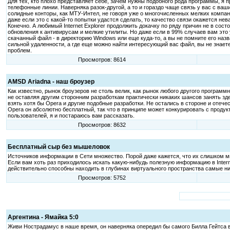
Для тех, кто плохо представляет себе, зачем нужны подобного рода программы, я
телефонные линии. Наверняка разок-другой, а то и гораздо чаще связь у вас с ваш
солидные конторы, как МТУ-Интел, не говоря уже о многочисленных мелких компан
даже если это с какой-то попытки удастся сделать, то качество связи окажется не
Конечно. А любимый Internet Explorer продолжить докачку по ряду причин не в сост
обновления к антивирусам и мелкие утилиты. Но даже если в 99% случаев вам это 
скачанный файл - в директорию Windows или еще куда-то, а вы не помните его назв
сильной удаленности, а где еще можно найти интересующий вас файл, вы не знаете
проблем.
Просмотров: 8614
AMSD Ariadna - наш броузер
Как известно, рынок броузеров не столь велик, как рынок любого другого программн
не оставляя другим сторонним разработкам практически никаких шансов занять зде
взять хотя бы Opera и другие подобные разработки. Не остались в стороне и отече
Opera он абсолютно бесплатный, так что в принципе может конкурировать с продук
пользователей, я и постараюсь вам рассказать.
Просмотров: 8632
Бесплатный сыр без мышеловок
Источников информации в Сети множество. Порой даже кажется, что их слишком много
Если вам хоть раз приходилось искать какую-нибудь полезную информацию в Intern
действительно способны находить в глубинах виртуального пространства самые ни
Просмотров: 5752
Аргентина - Ямайка 5:0
Живи Нострадамус в наше время, он наверняка опередил бы самого Билла Гейтса 