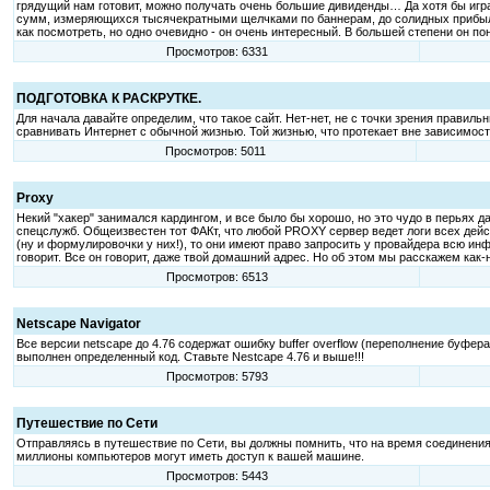
грядущий нам готовит, можно получать очень большие дивиденды… Да хотя бы играя
сумм, измеряющихся тысячекратными щелчками по баннерам, до солидных прибыле
как посмотреть, но одно очевидно - он очень интересный. В большей степени он п
Просмотров: 6331
ПОДГОТОВКА К РАСКРУТКЕ.
Для начала давайте определим, что такое сайт. Нет-нет, не с точки зрения прави
сравнивать Интернет с обычной жизнью. Той жизнью, что протекает вне зависимости
Просмотров: 5011
Proxy
Некий "хакер" занимался кардингом, и все было бы хорошо, но это чудо в перьях да
спецслужб. Общеизвестен тот ФАКт, что любой PROXY сервер ведет логи всех дейс
(ну и формулировочки у них!), то они имеют право запросить у провайдера всю инфо
говорит. Все он говорит, даже твой домашний адрес. Но об этом мы расскажем как-
Просмотров: 6513
Netscape Navigator
Все версии netscape до 4.76 содержат ошибку buffer overflow (переполнение буфе
выполнен определенный код. Ставьте Nestcape 4.76 и выше!!!
Просмотров: 5793
Путешествие по Сети
Отправляясь в путешествие по Сети, вы должны помнить, что на время соединения
миллионы компьютеров могут иметь доступ к вашей машине.
Просмотров: 5443