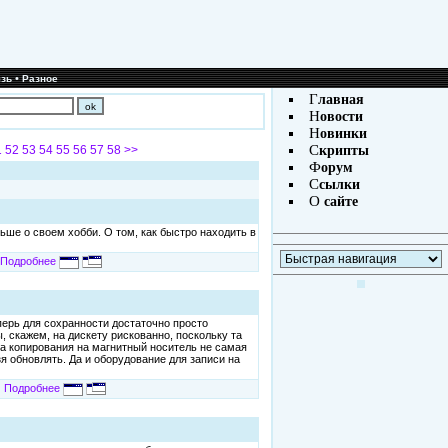
•
зь
Разное
Г
лавная
Н
овости
Н
овинки
С
1
52
53
54
55
56
57
58
>>
крипты
Ф
орум
С
сылки
О
сайте
ьше о своем хобби. О том, как быстро находить в
Подробнее
ерь для сохранности достаточно просто
 скажем, на дискету рискованно, поскольку та
ура копирования на магнитный носитель не самая
я обновлять. Да и оборудование для записи на
Подробнее