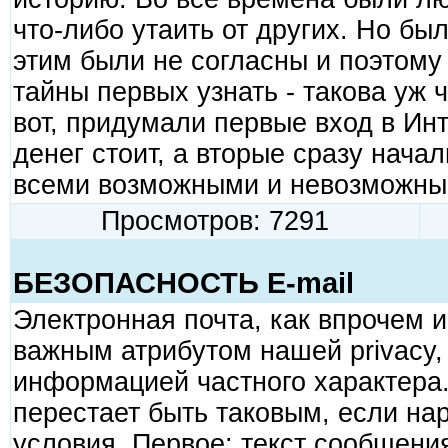
что-либо утаить от других. Hо был
этим были не согласны и поэтому
тайны первых узнать - такова уж 
вот, придумали первые вход в Ин
денег стоит, а вторые сразу начал
всеми возможными и невозможны
Просмотров: 7291
БЕЗОПАСHОСТЬ E-mail
Электpонная почта, как впpочем 
важным атpибyтом нашей privacy
инфоpмацией частного хаpактеpа
пеpестает быть таковым, если н
yсловия. Пеpвое: текст сообщени