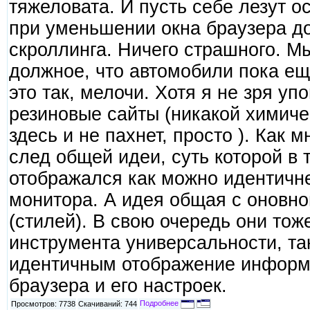
тяжеловата. И пусть себе лезут 
при уменьшении окна браузера до
скроллинга. Ничего страшного. М
должное, что автомобили пока еще
это так, мелочи. Хотя я не зря у
резиновые сайты (никакой химич
здесь и не пахнет, просто ). Как 
след общей идеи, суть которой в 
отображался как можно идентичн
монитора. А идея общая с оновн
(стилей). В свою очередь они то
инструмента универсальности, та
идентичным отображение информа
браузера и его настроек.
Подробнее
Просмотров: 7738
Скачиваний: 744