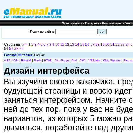
•
•
•
Базы данных
Интернет
Компьютеры
Опер
Поиск по сайту:
Страницы:
<<
1
2
3
4
5
6
7
8
9
10
11
12
13
14
15
16
17
18
19
20
21
22
23
24
2
56
57
58
>>
Главная
:
Интернет
: Разное
ASP
|
CGI
|
Firewall
|
Flash
|
HTML
|
JavaScript
|
Perl
|
PHP
|
VBScript
|
Web Servers
|
Безоп
Дизайн интерфейса
Вы изучили своего заказчика, пр
будующей страницы и вовсю идет
заняться интерфейсом. Начните с
ней до тех пор, пока у вас не бу
вариантов, из которых 5 можно ра
дымиться, поработайте над други